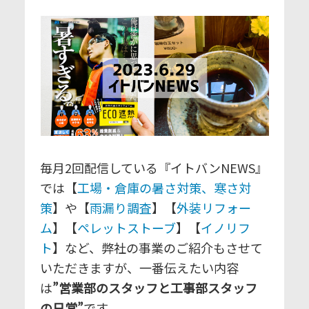
毎月2回配信している『イトバンNEWS』
では【
工場・倉庫の暑さ対策、寒さ対
策
】や【
雨漏り調査
】【
外装リフォー
ム
】【
ペレットストーブ
】【
イノリフ
ト
】など、弊社の事業のご紹介もさせて
いただきますが、一番伝えたい内容
は
”営業部のスタッフと工事部スタッフ
の日常”
です。