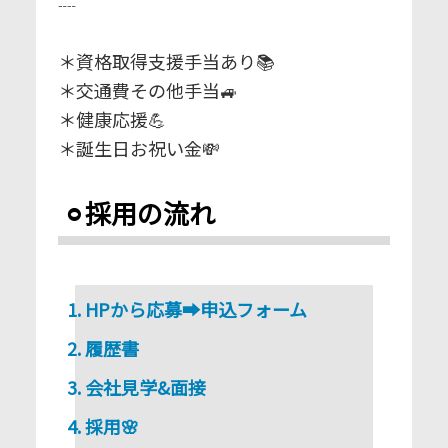
┈⁣
＊資格取得支援手当あり📚⁣
＊交通費その他手当🚙⁣
＊健康応援💪⁣
＊誕生日お祝い金💸⁣
⚪︎採用の流れ⁣
HPから応募⁣➡
申込フォーム
履歴書⁣
会社見学&面接⁣
採用🌸⁣