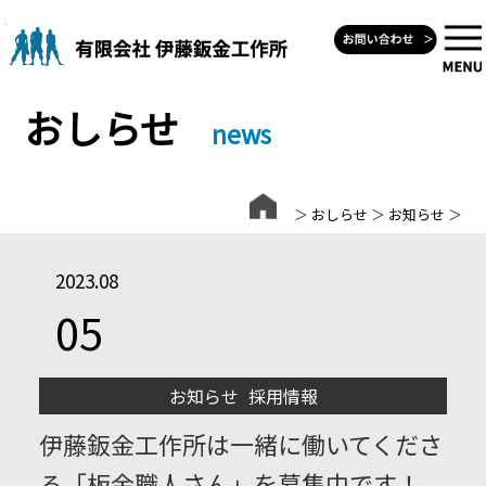
Skip
to
content
おしらせ
news
＞
おしらせ
＞
お知らせ
＞
2023.08
05
お知らせ
,
採用情報
伊藤鈑金工作所は一緒に働いてくださ
る「板金職人さん」を募集中です！