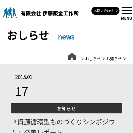
Skip
to
content
おしらせ
news
＞
おしらせ
＞
お知らせ
＞
2015.01
17
お知らせ
『資源循環型ものづくりシンポジウ
ム』発表レポート