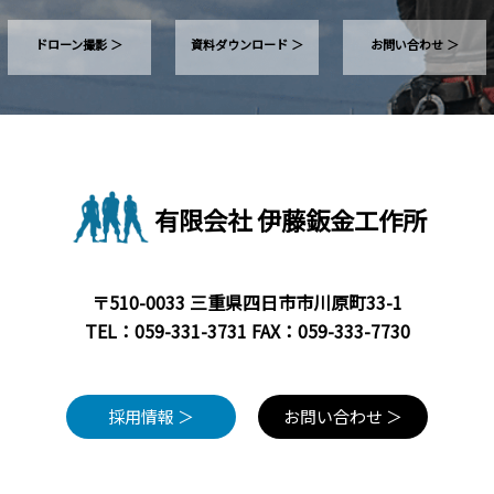
で
快
ドローン撮影 ＞
資料ダウンロード ＞
お問い合わせ ＞
適
な
暮
ら
し
有限会社 伊藤鈑金工作所
を
実
現
〒510-0033 三重県四日市市川原町33-1
TEL：
059-331-3731
FAX：059-333-7730
｜
三
重
採用情報 ＞
お問い合わせ ＞
県”