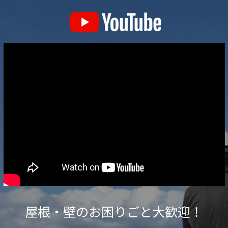
策
と
暑
さ
対
策！
軽
量
瓦
と
遮
熱
シ
ー
屋根・壁のお困りごと大歓迎！
ト