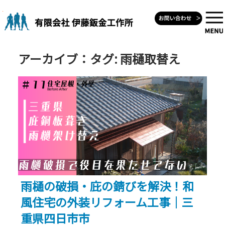
Skip
to
content
アーカイブ：タグ:
雨樋取替え
雨樋の破損・庇の錆びを解決！和
風住宅の外装リフォーム工事｜三
重県四日市市