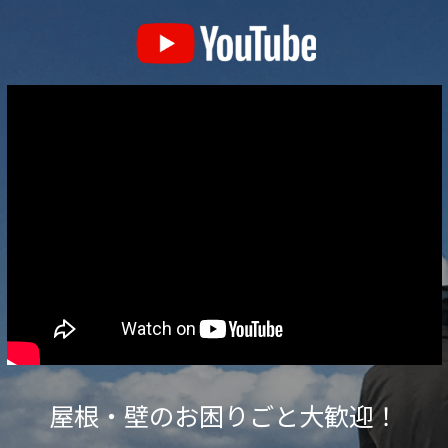
び
を
解
決！
和
風
住
宅
の
外
装
リ
フ
ォ
屋根・壁のお困りごと大歓迎！
ー