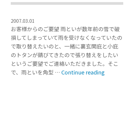
2007.03.01
お客様からのご要望 雨といが数年前の雪で破
損してしまっていて雨を受けなくなっていたの
で取り替えたいのと、一緒に裏玄関庇と小庇
のトタンが錆びてきたので張り替えをしたい
というご要望でご連絡いただきました。そこ
“雨
で、雨といを角型 …
Continue reading
樋
の
破
損・
庇
の
錆