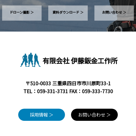
ム
工
ドローン撮影 ＞
資料ダウンロード ＞
お問い合わせ ＞
事
｜
三
重
県
有限会社 伊藤鈑金工作所
四
日
市
〒510-0033 三重県四日市市川原町33-1
TEL：
059-331-3731
FAX：059-333-7730
市”
採用情報 ＞
お問い合わせ ＞