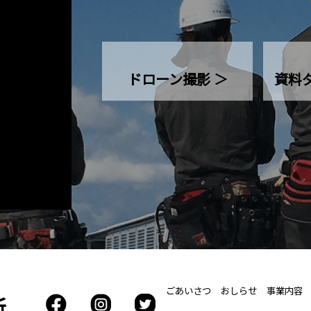
ドローン撮影 ＞
資料
ごあいさつ
おしらせ
事業内容
所