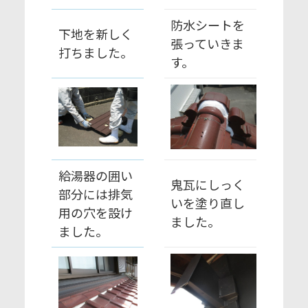
防水シートを
下地を新しく
張っていきま
打ちました。
す。
給湯器の囲い
鬼瓦にしっく
部分には排気
いを塗り直し
用の穴を設け
ました。
ました。