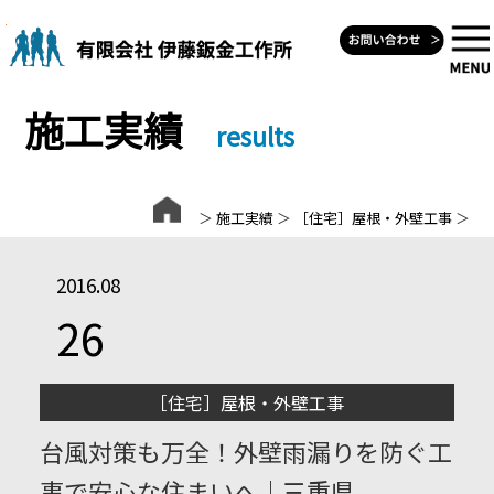
Skip
to
content
施工実績
results
＞
施工実績
＞
［住宅］屋根・外壁工事
＞
2016.08
26
［住宅］屋根・外壁工事
台風対策も万全！外壁雨漏りを防ぐ工
事で安心な住まいへ｜三重県