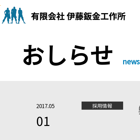
Skip
to
content
おしらせ
news
2017.05
採用情報
01