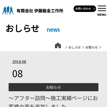
Skip
to
content
おしらせ
news
＞
おしらせ
＞
お知らせ
＞
2018.08
08
お知らせ
～アフター訪問～施工実績ページにお
客様の声を追加しました