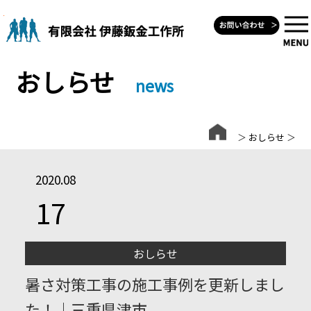
Skip
to
content
おしらせ
news
＞
おしらせ
＞
2020.08
17
おしらせ
暑さ対策工事の施工事例を更新しまし
た！｜三重県津市