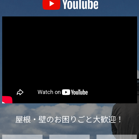
熱
順
化
を
理
解
し
て
熱
中
症
を
防
屋根・壁のお困りごと大歓迎！
ご
う”