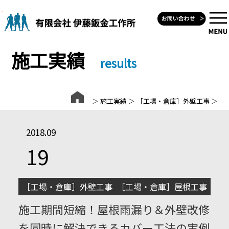
Skip
to
content
施工実績
results
＞
施工実績
＞
［工場・倉庫］外壁工事
＞
2018.09
19
［工場・倉庫］外壁工事
,
［工場・倉庫］屋根工事
施工期間短縮！屋根雨漏り＆外壁改修
を同時に解決できるカバー工法の実例