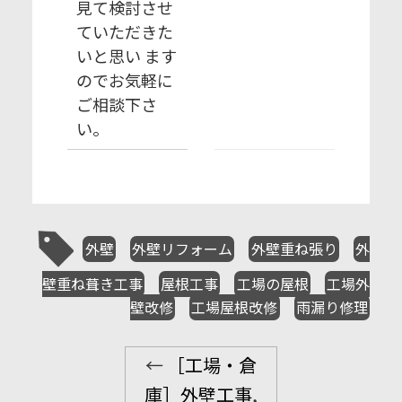
見て検討させ
ていただきた
いと思い ます
のでお気軽に
ご相談下さ
い。
外壁
外壁リフォーム
外壁重ね張り
外
壁重ね葺き工事
屋根工事
工場の屋根
工場外
壁改修
工場屋根改修
雨漏り修理
←
［工場・倉
庫］外壁工事
,