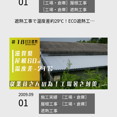
01
［工場・倉庫］屋根工事
,
［工場・倉庫］遮熱工事
遮熱工事で温度差約29℃！ECO遮熱工…
2009.09
施工実績
,
［工場・倉庫］
01
屋根工事
,
［工場・倉庫］
遮熱工事