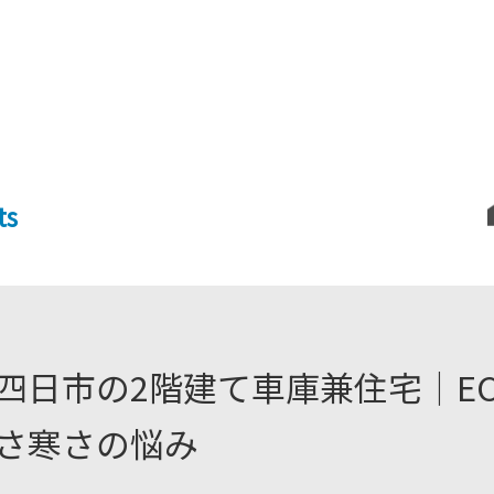
ts
四日市の2階建て車庫兼住宅｜E
さ寒さの悩み