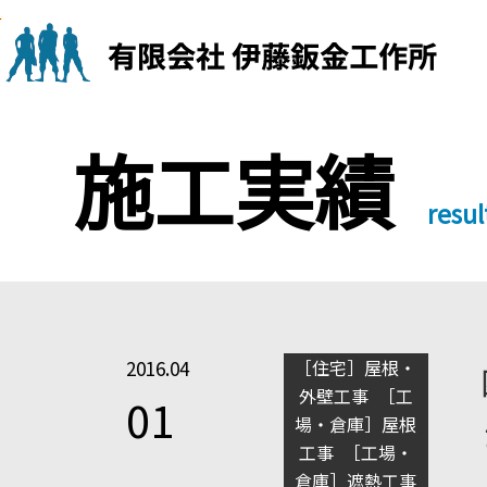
Skip
to
content
施工実績
resul
2016.04
［住宅］屋根・
外壁工事
,
［工
01
場・倉庫］屋根
工事
,
［工場・
倉庫］遮熱工事