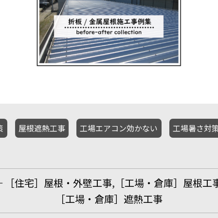
策
屋根遮熱工事
工場エアコン効かない
工場暑さ対
←
［住宅］屋根・外壁工事
,
［工場・倉庫］屋根工
［工場・倉庫］遮熱工事