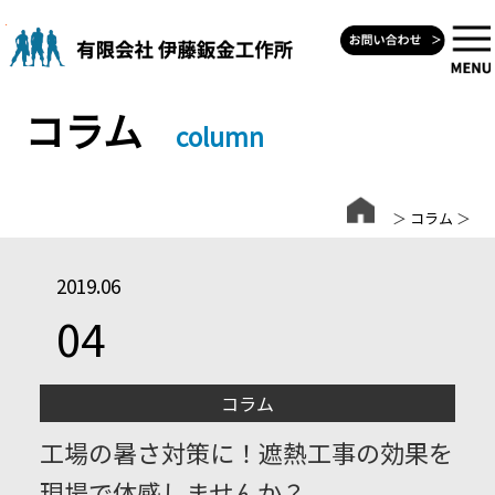
Skip
to
content
コラム
column
＞
コラム
＞
2019.06
04
コラム
工場の暑さ対策に！遮熱工事の効果を
現場で体感しませんか？