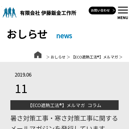
Skip
to
content
おしらせ
news
＞
おしらせ
＞
【ECO遮熱工法®】メルマガ
＞
2019.06
11
【ECO遮熱工法®】メルマガ
,
コラム
暑さ対策工事・寒さ対策工事に関する
メールマガジンを発行しています