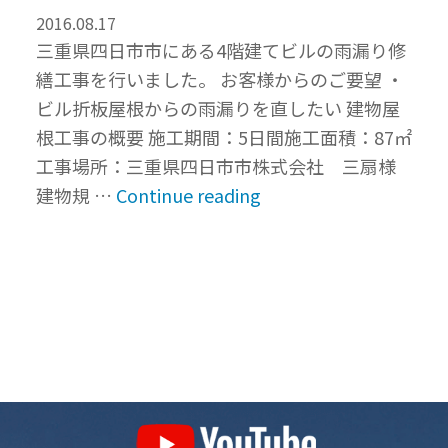
2016.08.17
安
三重県四日市市にある4階建てビルの雨漏り修
心・
繕工事を行いました。 お客様からのご要望 ・
快
ビル折板屋根からの雨漏りを直したい 建物屋
適
根工事の概要 施工期間：5日間施工面積：87㎡
な
工事場所：三重県四日市市株式会社 三扇様
暮
“折
建物規 …
Continue reading
ら
板
し
屋
を
根
｜
の
三
重
重
ね
県”
葺
き