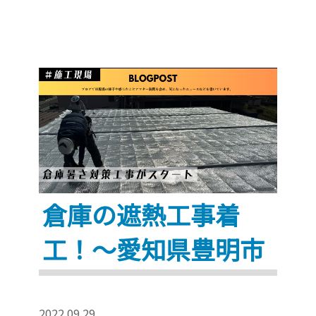
し
が
い
あ
季
り
節。
ま
施
す！”
工
さ
せ
て
い
倉庫の遮熱工事着
た
だ
工！～愛知県豊明市
い
た
工
場
2022.09.29