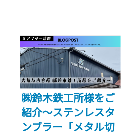
ト
バ
ン
NEWS
～
雨
漏
り
再
発
を
㈱鈴木鉄工所様をご
防
ぐ！
紹介～ステンレスタ
修
理
ンブラー「メタル切
前