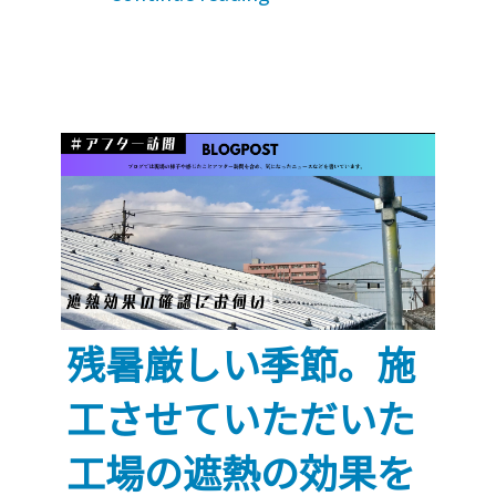
介】
雨
漏
り
は
一
番
の
厄
介
ご
残暑厳しい季節。施
と。
工させていただいた
「レ
イ
工場の遮熱の効果を
ン