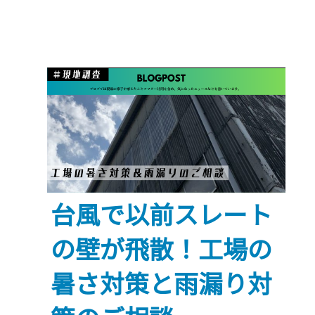
木
鉄
工
所
様
を
ご
紹
介
～
台風で以前スレート
ス
の壁が飛散！工場の
テ
ン
暑さ対策と雨漏り対
レ
ス