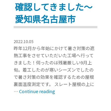
ボ
確認してきました～
ー
愛知県名古屋市
ビ
ュ
ー
雨
2022.10.05
漏
昨年12月から年始にかけて暑さ対策の遮
り
熱工事をさせていただいた工場へ行って
調
きました！伺ったのは残暑厳しい9月上
査」
旬。着工したのが寒いシーズンでしたの
と
で暑さ対策の効果を確認するための屋根
い
裏面温度測定です。 スレート屋根の上に
う
“残
…
Continue reading
解
暑
決
厳
法