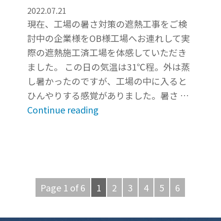
2022.07.21
現在、工場の暑さ対策の遮熱工事をご検
討中の企業様をOB様工場へお連れして実
際の遮熱施工済工場を体感していただき
ました。 この日の気温は31℃程。外は蒸
し暑かったのですが、工場の中に入ると
ひんやりする感覚がありました。暑さ …
“暑
Continue reading
さ
対
策
の
遮
Page 1 of 6
1
2
3
4
5
6
熱
工