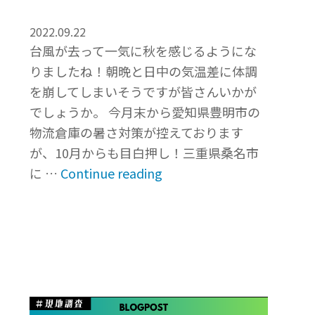
～
三
2022.09.22
重
台風が去って一気に秋を感じるようにな
県
りましたね！朝晩と日中の気温差に体調
い
を崩してしまいそうですが皆さんいかが
な
でしょうか。 今月末から愛知県豊明市の
べ
物流倉庫の暑さ対策が控えております
市”
が、10月からも目白押し！三重県桑名市
“店
に …
Continue reading
舗
の
暑
さ
対
策
の