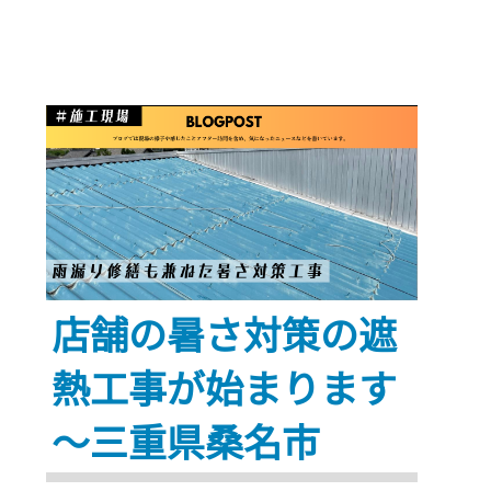
だ
ス
レ
ー
ト
屋
根
を
ECO
遮
店舗の暑さ対策の遮
熱
®
熱工事が始まります
で
～三重県桑名市
解
決！