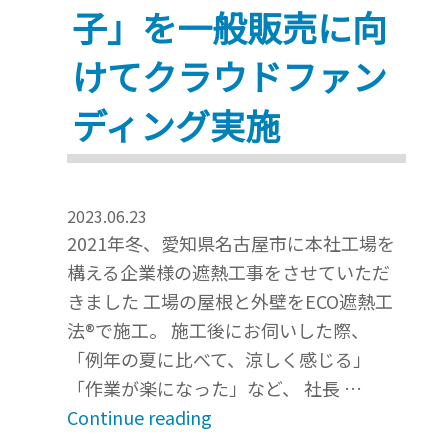
子」を一般販売に向
の“調
査”が
けてクラウドファン
決
め
ディング実施
手
～”
2023.06.23
2021年冬、愛知県名古屋市に本社工場を
構える企業様の遮熱工事をさせていただ
きました 工場の屋根と外壁をECO遮熱工
法®で施工。 施工後にお伺いした際、
「例年の夏に比べて、涼しく感じる」
「作業が楽になった」など、 社長 …
“㈱
Continue reading
鈴