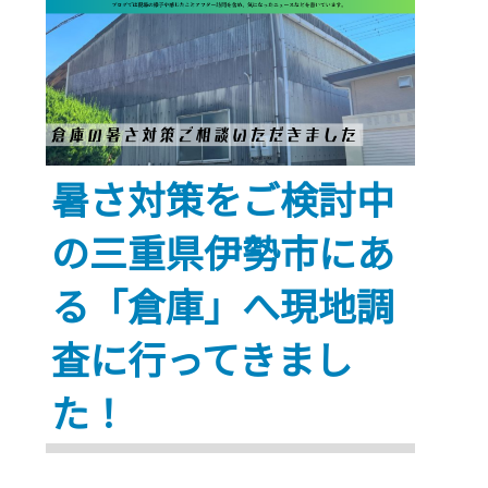
遮
熱
工
事
が
暑さ対策をご検討中
始
ま
の三重県伊勢市にあ
り
ま
る「倉庫」へ現地調
す
査に行ってきまし
～
三
た！
重
県
桑