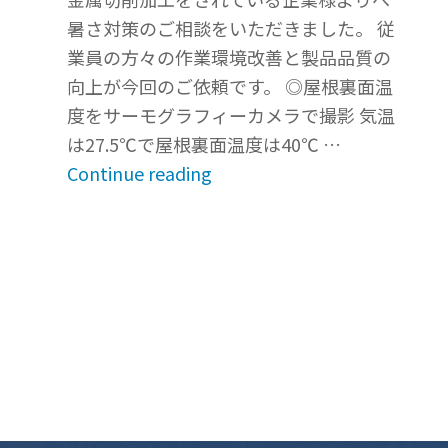
と
施”
暑さ対策のご相談をいただきました。 従
雨
業員の方々の作業環境改善と製品品質の
漏
向上が今回のご依頼です。 ◎屋根裏面温
り
度をサーモグラフィーカメラで撮影 気温
対
は27.5℃で屋根裏面温度は40℃ …
策
“三
Continue reading
の
重
ご
県・
相
東
談”
員
町
に
あ
る
金