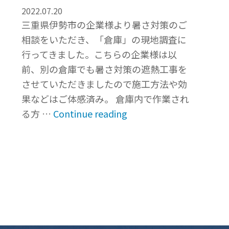
名
2022.07.20
市”
三重県伊勢市の企業様より暑さ対策のご
相談をいただき、「倉庫」の現地調査に
行ってきました。こちらの企業様は以
前、別の倉庫でも暑さ対策の遮熱工事を
させていただきましたので施工方法や効
果などはご体感済み。 倉庫内で作業され
“暑
る方 …
Continue reading
さ
対
策
を
ご
検
討