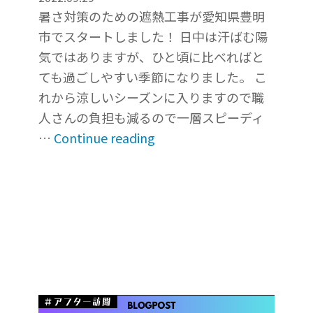
の
暑さ対策のための遮熱工事が愛知県豊明
遮
市でスタートしました！ 日中は汗ばむ陽
熱
気ではありますが、ひと頃に比べればと
の
ても過ごしやすい季節になりました。 こ
効
れから涼しいシーズンに入りますので職
果
人さんの負担も減るので一層スピーディ
“倉
を
…
Continue reading
庫
確
の
認
遮
し
熱
て
工
き
事
ま
着
し
工！
た