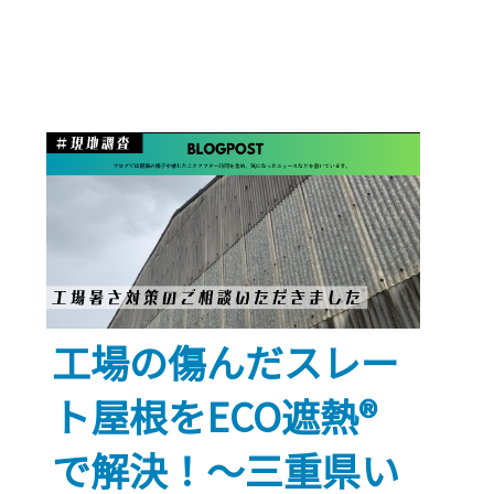
り
修
繕
＋
α：
ECO
遮
熱
工
法
®
工場の傷んだスレー
で
工
ト屋根をECO遮熱®
場
の
で解決！～三重県い
雨