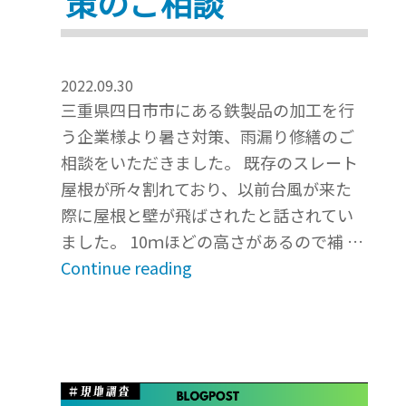
策のご相談
タ
ン
ブ
2022.09.30
ラ
三重県四日市市にある鉄製品の加工を行
ー
う企業様より暑さ対策、雨漏り修繕のご
「メ
相談をいただきました。 既存のスレート
タ
屋根が所々割れており、以前台風が来た
ル
際に屋根と壁が飛ばされたと話されてい
切
ました。 10ｍほどの高さがあるので補 …
子」
“台
Continue reading
を
風
一
で
般
以
販
前
売
ス