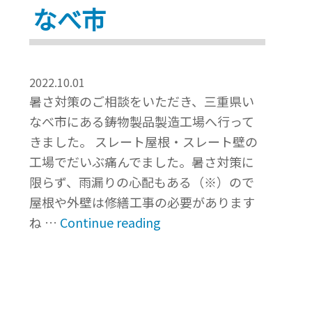
なべ市
漏
り
と
暑
2022.10.01
さ
暑さ対策のご相談をいただき、三重県い
対
なべ市にある鋳物製品製造工場へ行って
策
きました。 スレート屋根・スレート壁の
を
工場でだいぶ痛んでました。暑さ対策に
一
限らず、雨漏りの心配もある（※）ので
挙
屋根や外壁は修繕工事の必要があります
に
“工
ね …
Continue reading
解
場
決”
の
傷
ん