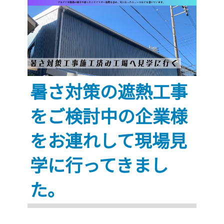
～
～
愛
愛
知
知
県
県
豊
名
明
古
暑さ対策の遮熱工事
市”
屋
市”
をご検討中の企業様
をお連れして現場見
学に行ってきまし
た。