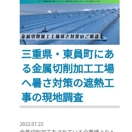
に
レ
向
ー
け
ト
て
の
ク
壁
ラ
が
三重県・東員町にあ
ウ
飛
ド
る金属切削加工工場
散！
フ
工
ァ
へ暑さ対策の遮熱工
場
ン
の
事の現地調査
デ
暑
ィ
さ
ン
対
グ
2022.07.22
策
実
金属切削加工をされている企業様よりへ