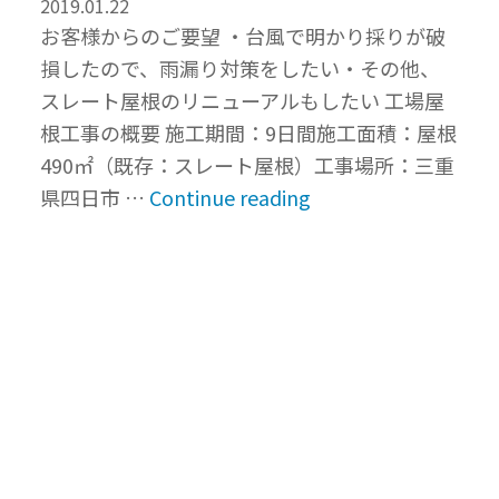
工
2019.01.22
お客様からのご要望 ・台風で明かり採りが破
法
損したので、雨漏り対策をしたい・その他、
®
スレート屋根のリニューアルもしたい 工場屋
で
根工事の概要 施工期間：9日間施工面積：屋根
屋
490㎡（既存：スレート屋根）工事場所：三重
根
“台
県四日市 …
Continue reading
工
風
事
被
事
害
例
で
｜
工
愛
場
知
屋
県”
根
の