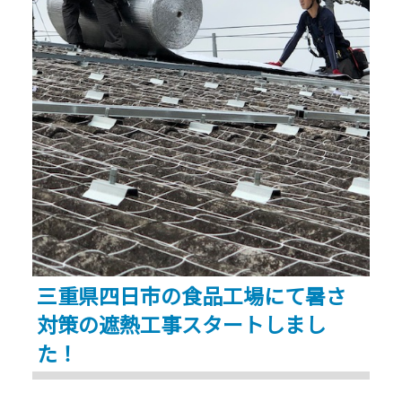
愛
朽
知
化
県
を
名
一
古
挙
屋
解
市”
決！
遮
熱
工
事
三重県四日市の食品工場にて暑さ
で-28℃
対策の遮熱工事スタートしまし
の
た！
効
果