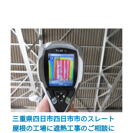
差
ト
23.6℃】
し
夏
ま
の
し
工
た！”
場
倉
庫
の
暑
さ
対
策！
三重県四日市四日市市のスレート
屋
屋根の工場に遮熱工事のご相談に
根