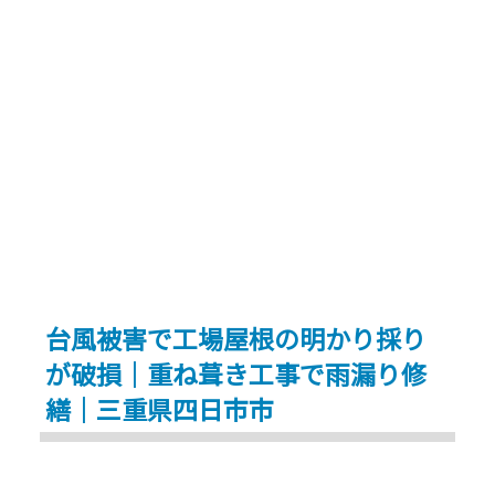
の
ん
雨
か？”
漏
り
改
善
と
暑
さ
対
台風被害で工場屋根の明かり採り
策
が破損｜重ね葺き工事で雨漏り修
-
ECO
繕｜三重県四日市市
遮
熱