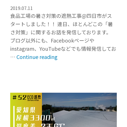
｜
2019.07.11
岐
食品工場の暑さ対策の遮熱工事@四日市がス
阜
タートしました！！ 連日、ほとんどこの「暑
県”
さ対策」に関するお話を発信しております。
ブログ以外にも、Facebookページや
instagram、YouTubeなどでも情報発信してお
“三
…
Continue reading
重
県
四
日
市
の
食
品