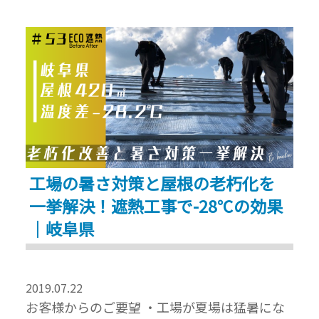
の
遮
熱
工
事
の
効
果
工場の暑さ対策と屋根の老朽化を
を
一挙解決！遮熱工事で-28℃の効果
体
感
｜岐阜県
す
る
べ
2019.07.22
お客様からのご要望 ・工場が夏場は猛暑にな
く