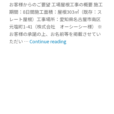
お客様からのご要望 工場屋根工事の概要 施工
る
期間：8日間施工面積：屋根303㎡（既存：ス
省
レート屋根）工事場所：愛知県名古屋市南区
エ
元塩町1-41（株式会社 オーシーシー様） ※
ネ
お客様の承諾の上、お名前等を掲載させてい
と
“工
ただい …
Continue reading
快
場
適
（ス
性
レ
の
ー
両
ト
立
屋
｜
根）
三
の
重
暑
県