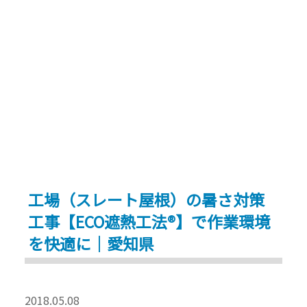
の
で
暑
雨
さ・
漏
寒
り
さ
修
対
繕
策
｜
｜
三
遮
重
熱
県
工場（スレート屋根）の暑さ対策
工
四
工事【ECO遮熱工法®】で作業環境
事
日
で
を快適に｜愛知県
市
実
市”
現
す
2018.05.08