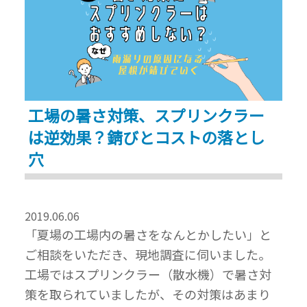
日
知
市
県”
市
の
ス
工場の暑さ対策、スプリンクラー
レ
は逆効果？錆びとコストの落とし
ー
ト
穴
屋
根
の
2019.06.06
「夏場の工場内の暑さをなんとかしたい」と
工
ご相談をいただき、現地調査に伺いました。
場
工場ではスプリンクラー（散水機）で暑さ対
に
策を取られていましたが、その対策はあまり
遮