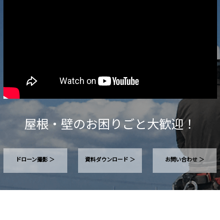
ッ
ク
ス
を
施
工”
屋根・壁のお困りごと大歓迎！
ドローン撮影 ＞
資料ダウンロード ＞
お問い合わせ ＞