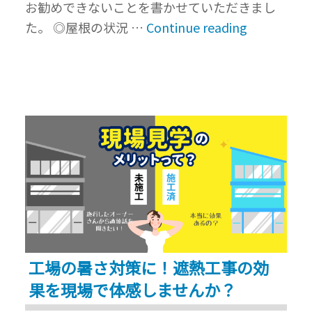
お勧めできないことを書かせていただきまし
熱
“工
た。 ◎屋根の状況 …
Continue reading
工
場
事
の
の
暑
ご
さ
相
対
談
策、
に
ス
伺
プ
っ
リ
て
ン
き
ク
ま
工場の暑さ対策に！遮熱工事の効
ラ
し
果を現場で体感しませんか？
ー
た”
は