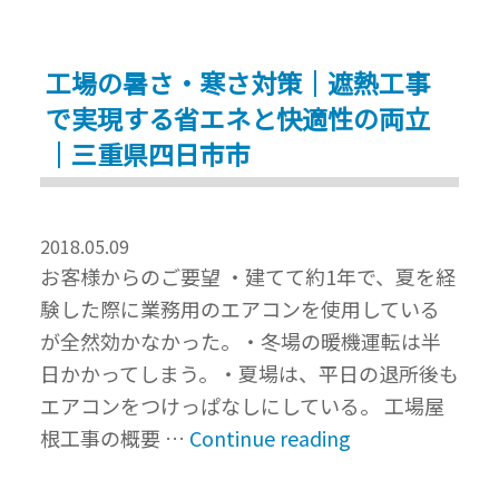
明
か
工場の暑さ・寒さ対策｜遮熱工事
り
で実現する省エネと快適性の両立
採
り
｜三重県四日市市
が
破
損
2018.05.09
お客様からのご要望 ・建てて約1年で、夏を経
｜
験した際に業務用のエアコンを使用している
重
が全然効かなかった。・冬場の暖機運転は半
ね
日かかってしまう。・夏場は、平日の退所後も
葺
エアコンをつけっぱなしにしている。 工場屋
き
“工
根工事の概要 …
Continue reading
工
場
事