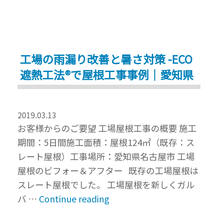
遮
熱
工
事
工場の雨漏り改善と暑さ対策 -ECO
の
遮熱工法®で屋根工事事例｜愛知県
効
果
を
2019.03.13
現
お客様からのご要望 工場屋根工事の概要 施工
場
期間：5日間施工面積：屋根124㎡（既存：ス
で
レート屋根）工事場所：愛知県名古屋市 工場
体
屋根のビフォー＆アフター 既存の工場屋根は
感
スレート屋根でした。 工場屋根を新しくガル
し
“工
バ …
Continue reading
ま
場
せ