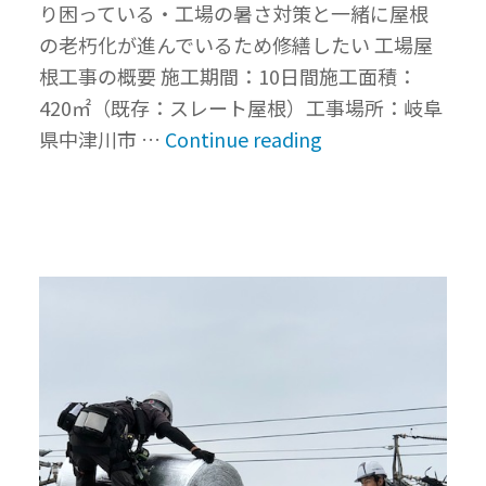
り困っている・工場の暑さ対策と一緒に屋根
OB
の老朽化が進んでいるため修繕したい 工場屋
様
根工事の概要 施工期間：10日間施工面積：
の
420㎡（既存：スレート屋根）工事場所：岐阜
工
“工
県中津川市 …
Continue reading
場
場
を
の
訪
暑
問
さ
し
対
て
策
き
と
ま
屋
し
根
た
の
｜
老