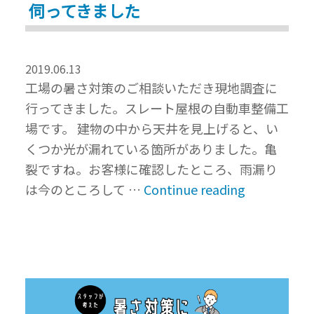
伺ってきました
の
遮
熱
2019.06.13
工
工場の暑さ対策のご相談いただき現地調査に
事
行ってきました。スレート屋根の自動車整備工
で
場です。 建物の中から天井を見上げると、い
快
くつか光が漏れている箇所がありました。亀
適
裂ですね。お客様に確認したところ、雨漏り
な
“三
は今のところして …
Continue reading
作
重
業
県
環
四
境
日
へ
市
｜
四
愛