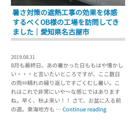
暑さ対策の遮熱工事の効果を体感
するべくOB様の工場を訪問してき
ました｜愛知県名古屋市
2019.08.31
8月も最終日。あの暑かった日ももはや懐かし
い・・・と言いたいところですが、ここ数日
の雨⇔晴れの繰り返しですごくむし暑い。こ
れはこれで非常にいや～な感じではあります
ね。早く、秋よ来い！！ さて、お盆に入る前
“暑
の週。東海地方も …
Continue reading
さ
対
策