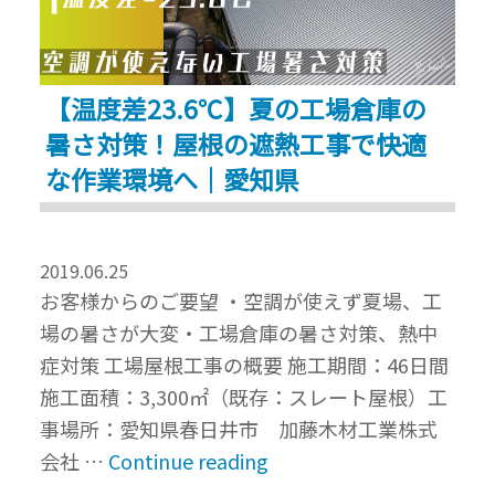
工
場
に
【温度差23.6℃】夏の工場倉庫の
て
暑さ対策！屋根の遮熱工事で快適
暑
さ
な作業環境へ｜愛知県
対
策
の
2019.06.25
お客様からのご要望 ・空調が使えず夏場、工
遮
場の暑さが大変・工場倉庫の暑さ対策、熱中
熱
症対策 工場屋根工事の概要 施工期間：46日間
工
施工面積：3,300㎡（既存：スレート屋根）工
事
事場所：愛知県春日井市 加藤木材工業株式
ス
“【温
会社 …
Continue reading
タ
度
ー