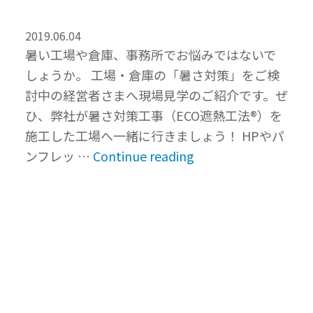
逆
2019.06.04
効
暑い工場や倉庫、事務所でお悩みではないで
果？
しょうか。 工場・倉庫の「暑さ対策」をご検
錆
討中の経営者さまへ現場見学のご紹介です。ぜ
び
ひ、弊社が暑さ対策工事（ECO遮熱工法®）を
と
施工した工場へ一緒に行きましょう！ HPやパ
コ
“工
ンフレッ …
Continue reading
ス
場
ト
の
の
暑
落
さ
と
対
し
策
穴”
に！