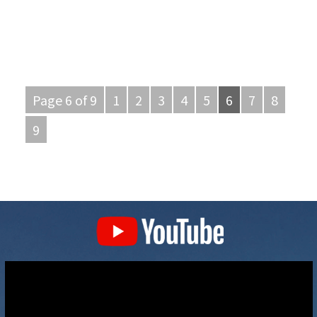
射
を
熱
快
反
適
射
に
率
｜
Page 6 of 9
1
2
3
4
5
6
7
8
99％
愛
9
の
知
遮
県”
熱
材
リ
フ
レ
ク
テ
ィ