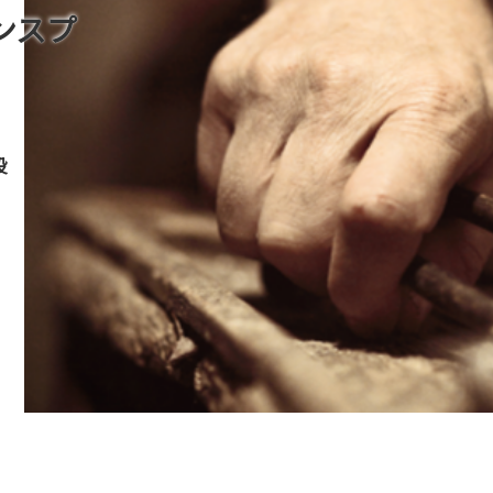
ンスプ
役
。
、